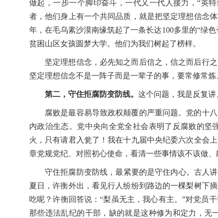
做起，一步一个脚印奋斗，一代又一代人接力，“英特纳
者，他们身上有一个共同品质，就是把坚定理想信念体
年，在毛乌素沙漠南缘筑起了一条长达100多里的“绿
贫困山区女孩圆梦大学。他们为我们树起了榜样。
坚定理想信念，必先知之而后信之，信之而后行之
坚定理想信念不是一阵子而是一辈子的事，要常修常炼
第二，守住拒腐防变防线。
这个问题，我是反复讲
腐败是最容易导致政权颠覆的严重问题。党的十八
内政治生态。党中央向全党全社会表明了反腐败的坚
火，只有请君入瓮了！我在十九届中央纪委六次全会上
章党规党纪、对照初心使命，看清一些事情该不该做、
守住拒腐防变防线，最紧要的是守住内心。古人讲
夏日，许衡外出，看见行人纷纷到路边的一棵梨树下摘
吃呢？许衡回答说：“梨虽无主，我心有主。”对党员
那些违法乱纪的干部，缺的就是这种修为和定力，无