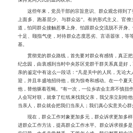
这些年来，党员干部的宗旨意识、群众观念得到了
上面多、跑基层少、与群众远”。有的形式主义、官僚
道，怕同群众接触惹事上身、怕跟群众交流脱不开身、
十足、颐指气使，对待群众态度恶劣、言语嚣张，等
基。
贯彻党的群众路线，首先要对群众有感情，真正把
纪念园，由衷感到当时中央苏区党群干群关系真是好，
亲的鉴定中有这么一段话：“凡是关中的人民，无论大
迎，并且丰盛地招待他，很为惊奇和感动。在一个夏天
他，替他驱着苍蝇。”有一次，一位乡农会主席不慎扭
人会写对联，就拿了红纸来找我父亲，我父亲立刻给他
当亲人，群众就会把我们当亲人；我们真心实意关心群
现在，群众工作对象更加多元，群众诉求更加多样
进群众工作方法，提高群众工作水平。群众诉求很多是