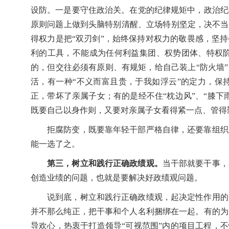
设防。一是要守住政治关。在党的纪律规矩中，政治纪
原则问题上做到头脑特别清醒、立场特别坚定，决不当
得权力是把“双刃剑”，始终保持对权力的敬畏感，坚
利的工具，不能成为任何利益集团、权势团体、特权
的，但交往必须有原则、有规矩，给自己装上“防火墙
活，有一种“不义而富且贵，于我如浮云”的定力，保
正，带坏了亲属子女；有的是经不住“枕边风”、“膝下
既要自己以身作则，又要对亲属子女看得紧一点、管得
拒腐防变，既要靠年轻干部严格自律，还要靠组织
能一选了之。
第三，树立和践行正确政绩观。
当干部就要干事，
创造业绩的问题，也就是要解决好政绩观问题。
说到底，树立和践行正确政绩观，起决定性作用的
并不那么纯正，把干事和个人名利捆绑在一起。有的为
导欢心，热衷于打造领导“可视范围”内的项目工程，不