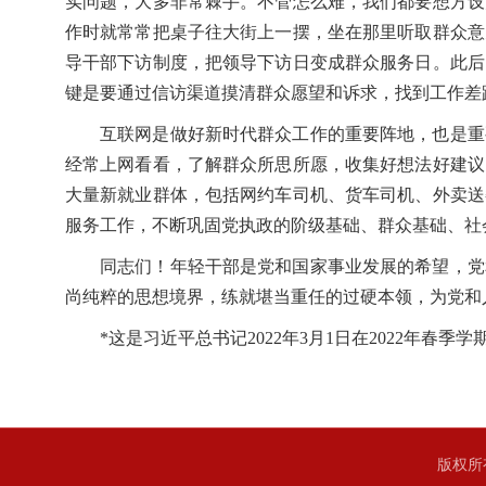
实问题，大多非常棘手。不管怎么难，我们都要想方设
作时就常常把桌子往大街上一摆，坐在那里听取群众意
导干部下访制度，把领导下访日变成群众服务日。此后
键是要通过信访渠道摸清群众愿望和诉求，找到工作差
互联网是做好新时代群众工作的重要阵地，也是重
经常上网看看，了解群众所思所愿，收集好想法好建议
大量新就业群体，包括网约车司机、货车司机、外卖送
服务工作，不断巩固党执政的阶级基础、群众基础、社
同志们！年轻干部是党和国家事业发展的希望，党
尚纯粹的思想境界，练就堪当重任的过硬本领，为党和
*这是习近平总书记2022年3月1日在2022年
版权所有 