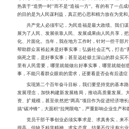
热衷于“造势一时”而不是“造福一方”。有的有了一
的目的是为人民谋利益，真正把心思和精力放在为党和
共产党人必须牢记，为民造福是最大政绩。我们谋
展为了人民、发展依靠人民、发展成果由人民共享，把
化、片面化。当年，我在地方工作时，针对一些干部片
帮助群众富裕起来是好事实事；弘扬社会正气，打击“
病死之需，是好事实事；甚至远处僻土深山的群众买不
里有人民需要，哪里就能做出好事实事，哪里就能创
事，不能只看群众眼前的需求，还要看是否会有后遗症
实现第二个百年奋斗目标，我们要坚持党的基本路
发展理念，加快构建新发展格局，推动高质量发展。
资、扩规模，甚至依然把“两高”项目作为促进经济增
搞“碳冲锋”，大面积“拉闸限电”，严重影响企业生产
党员干部干事创业必须实事求是、求真务实，来不
很高，但缺乏科学精神、求实态度，结果不仅没有出业