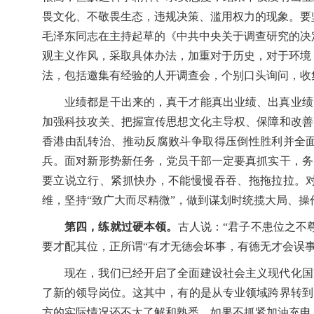
畏文化、不敬畏生态，违规决策、滥用权力的现象。要坚
毛泽东同志在主持起草的《中共中央关于调查研究的决
观主义作风，采取具体办法，加重对于历史，对于环境
法，包括邀集有经验的人开调查会，个别口头询问，收
业绩都是干出来的，真干才能真出业绩、出真业绩
加强科技攻关、把握宣传思想文化主导权、保障和改善
香港由乱转治、推动反腐败斗争取得压倒性胜利并全
兵。面对新形势新任务，党员干部一定要真抓实干，务
要立说立行、紧抓快办，不能慢慢吞吞、拖拖拉拉。
维，坚持“致广大而尽精微”，做到谋划时统揽大局、
第四，练就过硬本领。
古人说：“君子不患位之不
要才配其位，正所谓“有才无德会坏事，有德无才会误事
现在，我们已经开启了全面建设社会主义现代化国
了新的领导岗位。这其中，有的是从专业领域跨界转到
方的实际情况还不太了解和熟悉。如果不抓紧加油充电