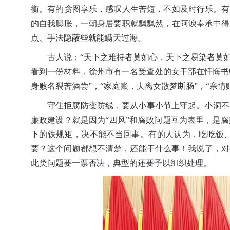
衡。有的贪图享乐，感叹人生苦短，不如及时行乐。有
的自我膨胀，一朝身居要职就飘飘然，在阿谀奉承中得
点、手法隐蔽些就能瞒天过海。
古人说：“天下之难持者莫如心，天下之易染者莫如
看到一份材料，徐州市有一名受查处的女干部在忏悔书中
身败名裂苦酒尝”，“家庭账，夫离女散梦断肠”，“亲情
守住拒腐防变防线，要从小事小节上守起。小洞不
廉政建设？就是因为“四风”和腐败问题互为表里，是
下的铁规矩，决不能不当回事。有的人认为，吃吃饭
要？这个问题都想不清楚，还能干什么事！我说了，对
此类问题要一票否决，典型的还要予以组织处理。