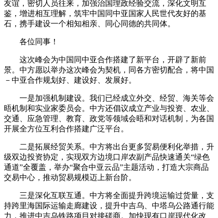
友谊，密切人员往来，加强治国理政经验交流，深化文明互
鉴，增进相互理解，筑牢中国同中亚国家人民世代友好的基
石，携手建设一个相知相亲、同心同德的共同体。
各位同事！
这次峰会为中国同中亚合作搭建了新平台，开辟了新前
景。中方愿以举办这次峰会为契机，同各方密切配合，将中国
－中亚合作规划好、建设好、发展好。
一是加强机制建设。我们已经成立外交、经贸、海关等会
晤机制和实业家委员会。中方还倡议成立产业与投资、农业、
交通、应急管理、教育、政党等领域会晤和对话机制，为各国
开展全方位互利合作搭建广泛平台。
二是拓展经贸关系。中方将出台更多贸易便利化举措，升
级双边投资协定，实现双方边境口岸农副产品快速通关“绿色
通道”全覆盖，举办“聚合中亚云品”主题活动，打造大宗商品
交易中心，推动贸易规模迈上新台阶。
三是深化互联互通。中方将全面提升跨境运输过货量，支
持跨里海国际运输走廊建设，提升中吉乌、中塔乌公路通行能
力，推进中吉乌铁路项目对接磋商。加快现有口岸现代化改