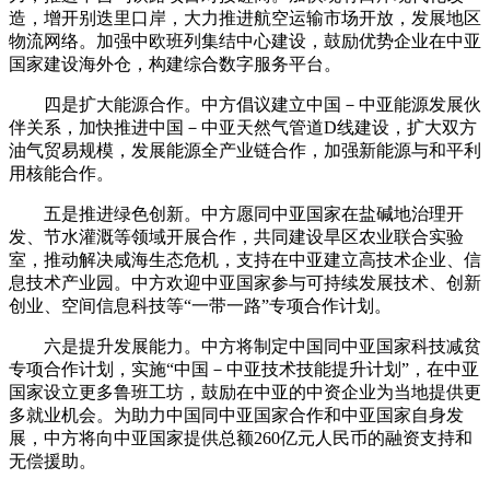
造，增开别迭里口岸，大力推进航空运输市场开放，发展地区
物流网络。加强中欧班列集结中心建设，鼓励优势企业在中亚
国家建设海外仓，构建综合数字服务平台。
四是扩大能源合作。中方倡议建立中国－中亚能源发展伙
伴关系，加快推进中国－中亚天然气管道D线建设，扩大双方
油气贸易规模，发展能源全产业链合作，加强新能源与和平利
用核能合作。
五是推进绿色创新。中方愿同中亚国家在盐碱地治理开
发、节水灌溉等领域开展合作，共同建设旱区农业联合实验
室，推动解决咸海生态危机，支持在中亚建立高技术企业、信
息技术产业园。中方欢迎中亚国家参与可持续发展技术、创新
创业、空间信息科技等“一带一路”专项合作计划。
六是提升发展能力。中方将制定中国同中亚国家科技减贫
专项合作计划，实施“中国－中亚技术技能提升计划”，在中亚
国家设立更多鲁班工坊，鼓励在中亚的中资企业为当地提供更
多就业机会。为助力中国同中亚国家合作和中亚国家自身发
展，中方将向中亚国家提供总额260亿元人民币的融资支持和
无偿援助。