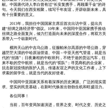
献。中国唐代诗人李白曾有过“长安复携手，再顾重千金”的诗
句。今天我们在西安相聚，续写千年友谊，开辟崭新未来，具
有十分重要的意义。
2013年，我担任中国国家主席后首次出访中亚，提出共
建“丝绸之路经济带”倡议。10年来，中国同中亚国家携手推动
丝绸之路全面复兴，倾力打造面向未来的深度合作，将双方关
系带入一个崭新时代。
横跨天山的中吉乌公路，征服帕米尔高原的中塔公路，穿
越茫茫大漠的中哈原油管道、中国－中亚天然气管道，就是当
代的“丝路”；日夜兼程的中欧班列，不绝于途的货运汽车，往
来不歇的空中航班，就是当代的“驼队”；寻觅商机的企业家，
抗击新冠疫情的医护人员，传递友谊之声的文化工作者，上下
求索的留学生，就是当代的友好使者。
中国同中亚国家关系有着深厚的历史渊源、广泛的现实需
求、坚实的民意基础，在新时代焕发出勃勃生机和旺盛活力。
各位同事！
当前，百年变局加速演进，世界之变、时代之变、历史之