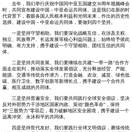
去年，我们举行庆祝中国同中亚五国建交30周年视频峰会
时，共同宣布建设中国－中亚命运共同体。这是我们在新的时
代背景下，着眼各国人民根本利益和光明未来，作出的历史性
选择。建设中国－中亚命运共同体，要做到四个坚持。
一是坚持守望相助。我们要深化战略互信，在涉及主权、
独立、民族尊严、长远发展等核心利益问题上，始终给予彼此
明确、有力支持，携手建设一个守望相助、团结互信的共同
体。
二是坚持共同发展。我们要继续在共建“一带一路”合作方
面走在前列，推动落实全球发展倡议，充分释放经贸、产能、
能源、交通等传统合作潜力，打造金融、农业、减贫、绿色低
碳、医疗卫生、数字创新等新增长点，携手建设一个合作共
赢、相互成就的共同体。
三是坚持普遍安全。我们要共同践行全球安全倡议，坚决
反对外部势力干涉地区国家内政、策动“颜色革命”，保持
对“三股势力”零容忍，着力破解地区安全困境，携手建设一个
远离冲突、永沐和平的共同体。
四是坚持世代友好。我们要践行全球文明倡议，赓续传统